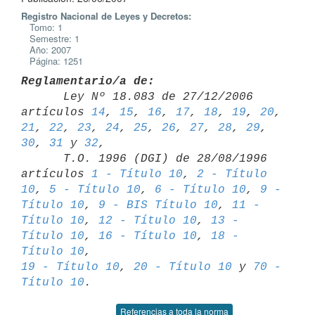
Registro Nacional de Leyes y Decretos:
Tomo: 1
Semestre: 1
Año: 2007
Página: 1251
Reglamentario/a de:

      Ley Nº 18.083 de 27/12/2006 
artículos 
14
, 
15
, 
16
, 
17
, 
18
, 
19
, 
20
, 
21
, 
22
, 
23
, 
24
, 
25
, 
26
, 
27
, 
28
, 
29
, 
30
, 
31
 y 
32
,

      T.O. 1996 (DGI) de 28/08/1996 
artículos 
1 - Título 10
, 
2 - Título 

10
, 
5 - Título 10
, 
6 - Título 10
, 
9 - 
Título 10
, 
9 - BIS Título 10
, 
11 - 

Título 10
, 
12 - Título 10
, 
13 - 
Título 10
, 
16 - Título 10
, 
18 - 
Título 10
19 - Título 10
, 
20 - Título 10
 y 
70 - 
Título 10
Referencias a toda la norma