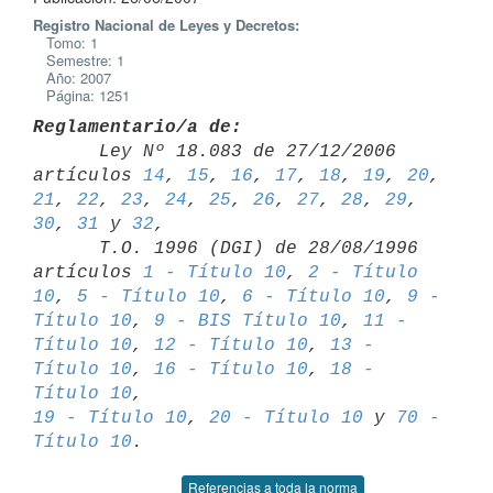
Registro Nacional de Leyes y Decretos:
Tomo: 1
Semestre: 1
Año: 2007
Página: 1251
Reglamentario/a de:

      Ley Nº 18.083 de 27/12/2006 
artículos 
14
, 
15
, 
16
, 
17
, 
18
, 
19
, 
20
, 
21
, 
22
, 
23
, 
24
, 
25
, 
26
, 
27
, 
28
, 
29
, 
30
, 
31
 y 
32
,

      T.O. 1996 (DGI) de 28/08/1996 
artículos 
1 - Título 10
, 
2 - Título 

10
, 
5 - Título 10
, 
6 - Título 10
, 
9 - 
Título 10
, 
9 - BIS Título 10
, 
11 - 

Título 10
, 
12 - Título 10
, 
13 - 
Título 10
, 
16 - Título 10
, 
18 - 
Título 10
19 - Título 10
, 
20 - Título 10
 y 
70 - 
Título 10
Referencias a toda la norma