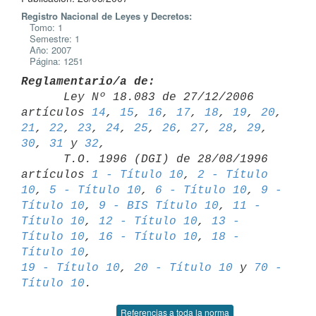
Registro Nacional de Leyes y Decretos:
Tomo: 1
Semestre: 1
Año: 2007
Página: 1251
Reglamentario/a de:

      Ley Nº 18.083 de 27/12/2006 
artículos 
14
, 
15
, 
16
, 
17
, 
18
, 
19
, 
20
, 
21
, 
22
, 
23
, 
24
, 
25
, 
26
, 
27
, 
28
, 
29
, 
30
, 
31
 y 
32
,

      T.O. 1996 (DGI) de 28/08/1996 
artículos 
1 - Título 10
, 
2 - Título 

10
, 
5 - Título 10
, 
6 - Título 10
, 
9 - 
Título 10
, 
9 - BIS Título 10
, 
11 - 

Título 10
, 
12 - Título 10
, 
13 - 
Título 10
, 
16 - Título 10
, 
18 - 
Título 10
19 - Título 10
, 
20 - Título 10
 y 
70 - 
Título 10
Referencias a toda la norma