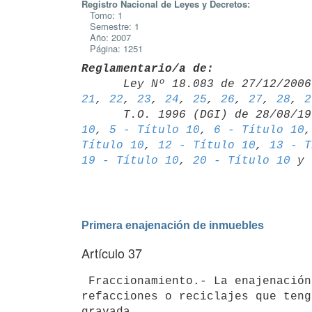
Registro Nacional de Leyes y Decretos:
Tomo: 1
Semestre: 1
Año: 2007
Página: 1251
Reglamentario/a de:

      Ley Nº 18.083 de 27/12/20
21
, 
22
, 
23
, 
24
, 
25
, 
26
, 
27
, 
28
, 
2
      T.O. 1996 (DGI) de 28/08/
10
, 
5 - Título 10
, 
6 - Título 10
,
Título 10
, 
12 - Título 10
, 
13 - T
19 - Título 10
, 
20 - Título 10
 y 
Primera enajenación de inmuebles
Artículo 37
 Fraccionamiento.- La enajenación o promesa de enajenación de inmuebles sobre los que se hayan realizado 
refacciones o reciclajes que teng
gravada
