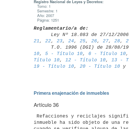
Registro Nacional de Leyes y Decretos:
Tomo: 1
Semestre: 1
Año: 2007
Página: 1251
Reglamentario/a de:

      Ley Nº 18.083 de 27/12/20
21
, 
22
, 
23
, 
24
, 
25
, 
26
, 
27
, 
28
, 
2
      T.O. 1996 (DGI) de 28/08/
10
, 
5 - Título 10
, 
6 - Título 10
,
Título 10
, 
12 - Título 10
, 
13 - T
19 - Título 10
, 
20 - Título 10
 y 
Primera enajenación de inmuebles
Artículo 36
 Refacciones y reciclajes significativos.- Se entiende que un bien

inmueble ha sido objeto de una re
cuando se verifique alguna de las