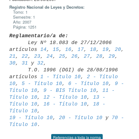
Registro Nacional de Leyes y Decretos:
Tomo: 1
Semestre: 1
Año: 2007
Página: 1251
Reglamentario/a de:

      Ley Nº 18.083 de 27/12/2006 
artículos 
14
, 
15
, 
16
, 
17
, 
18
, 
19
, 
20
, 
21
, 
22
, 
23
, 
24
, 
25
, 
26
, 
27
, 
28
, 
29
, 
30
, 
31
 y 
32
,

      T.O. 1996 (DGI) de 28/08/1996 
artículos 
1 - Título 10
, 
2 - Título 

10
, 
5 - Título 10
, 
6 - Título 10
, 
9 - 
Título 10
, 
9 - BIS Título 10
, 
11 - 

Título 10
, 
12 - Título 10
, 
13 - 
Título 10
, 
16 - Título 10
, 
18 - 
Título 10
19 - Título 10
, 
20 - Título 10
 y 
70 - 
Título 10
Referencias a toda la norma