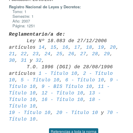
Registro Nacional de Leyes y Decretos:
Tomo: 1
Semestre: 1
Año: 2007
Página: 1251
Reglamentario/a de:

      Ley Nº 18.083 de 27/12/2006 
artículos 
14
, 
15
, 
16
, 
17
, 
18
, 
19
, 
20
, 
21
, 
22
, 
23
, 
24
, 
25
, 
26
, 
27
, 
28
, 
29
, 
30
, 
31
 y 
32
,

      T.O. 1996 (DGI) de 28/08/1996 
artículos 
1 - Título 10
, 
2 - Título 

10
, 
5 - Título 10
, 
6 - Título 10
, 
9 - 
Título 10
, 
9 - BIS Título 10
, 
11 - 

Título 10
, 
12 - Título 10
, 
13 - 
Título 10
, 
16 - Título 10
, 
18 - 
Título 10
19 - Título 10
, 
20 - Título 10
 y 
70 - 
Título 10
Referencias a toda la norma