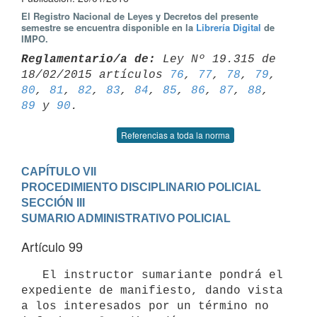
El Registro Nacional de Leyes y Decretos del presente
semestre se encuentra disponible en la
Librería Digital
de
IMPO.
Reglamentario/a de:
 Ley Nº 19.315 de 
18/02/2015 artículos 
76
, 
77
, 
78
, 
79
80
, 
81
, 
82
, 
83
, 
84
, 
85
, 
86
, 
87
, 
88
, 
89
 y 
90
Referencias a toda la norma
CAPÍTULO VII

PROCEDIMIENTO DISCIPLINARIO POLICIAL
SECCIÓN III

SUMARIO ADMINISTRATIVO POLICIAL
Artículo 99
   El instructor sumariante pondrá el 
expediente de manifiesto, dando vista 
a los interesados por un término no 