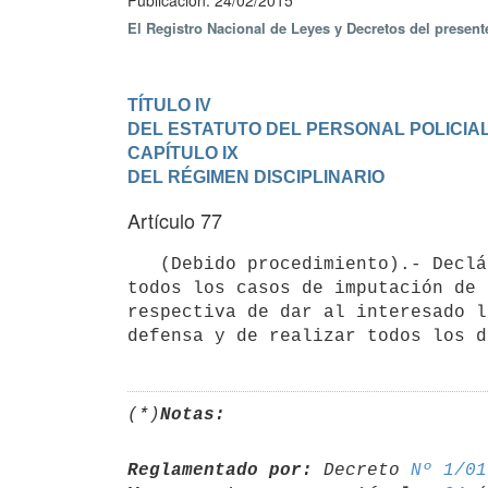
Publicación: 24/02/2015
El Registro Nacional de Leyes y Decretos del presen
TÍTULO IV

DEL ESTATUTO DEL PERSONAL POLICIA
CAPÍTULO IX

DEL RÉGIMEN DISCIPLINARIO
Artículo 77
   (Debido procedimiento).- Declárase que el artículo 66 de la Constitución de la República es aplicable a 
todos los casos de imputación de 
respectiva de dar al interesado l
(*)
Notas:
Reglamentado por:
 Decreto 
Nº 1/01