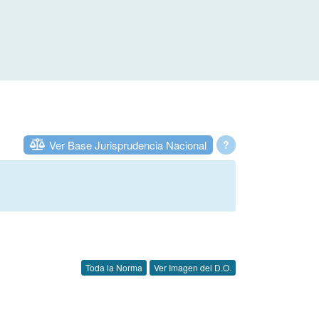
Ver Base Jurisprudencia Nacional
?
Toda la Norma
Ver Imagen del D.O.