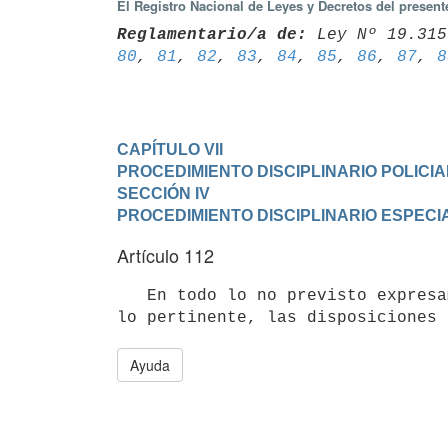
El Registro Nacional de Leyes y Decretos del presen
Reglamentario/a de:
 Ley Nº 19.315
80
, 
81
, 
82
, 
83
, 
84
, 
85
, 
86
, 
87
, 
8
CAPÍTULO VII

PROCEDIMIENTO DISCIPLINARIO POLICIA
SECCIÓN IV

PROCEDIMIENTO DISCIPLINARIO ESPECI
Artículo 112
   En todo lo no previsto expresamente en las Secciones III y IV del presente Capítulo serán de aplicación, en 
lo pertinente, las disposiciones 
Ayuda