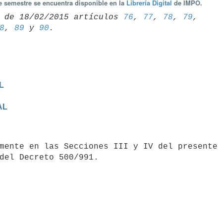
te semestre se encuentra disponible en la
Librería Digital
de IMPO.
 de 18/02/2015 artículos 
76
, 
77
, 
78
, 
79
8
, 
89
 y 
90
L
AL
del Decreto 500/991.