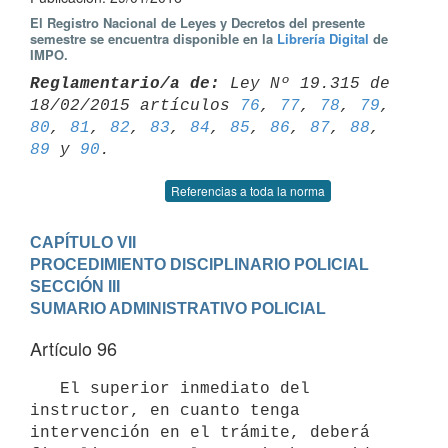
El Registro Nacional de Leyes y Decretos del presente
semestre se encuentra disponible en la
Librería Digital
de
IMPO.
Reglamentario/a de:
 Ley Nº 19.315 de 
18/02/2015 artículos 
76
, 
77
, 
78
, 
79
80
, 
81
, 
82
, 
83
, 
84
, 
85
, 
86
, 
87
, 
88
, 
89
 y 
90
Referencias a toda la norma
CAPÍTULO VII

PROCEDIMIENTO DISCIPLINARIO POLICIAL
SECCIÓN III

SUMARIO ADMINISTRATIVO POLICIAL
Artículo 96
   El superior inmediato del 
instructor, en cuanto tenga 
intervención en el trámite, deberá 