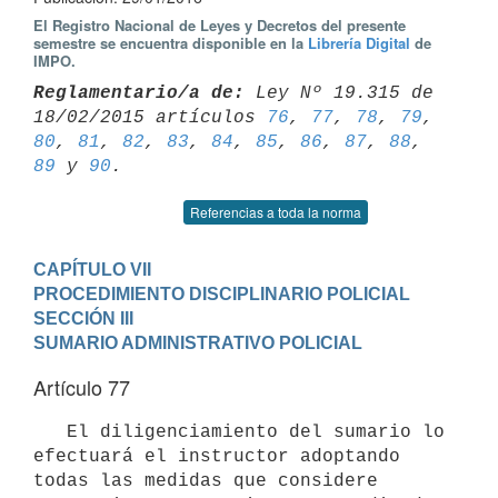
El Registro Nacional de Leyes y Decretos del presente
semestre se encuentra disponible en la
Librería Digital
de
IMPO.
Reglamentario/a de:
 Ley Nº 19.315 de 
18/02/2015 artículos 
76
, 
77
, 
78
, 
79
80
, 
81
, 
82
, 
83
, 
84
, 
85
, 
86
, 
87
, 
88
, 
89
 y 
90
Referencias a toda la norma
CAPÍTULO VII

PROCEDIMIENTO DISCIPLINARIO POLICIAL
SECCIÓN III

SUMARIO ADMINISTRATIVO POLICIAL
Artículo 77
   El diligenciamiento del sumario lo 
efectuará el instructor adoptando 
todas las medidas que considere 