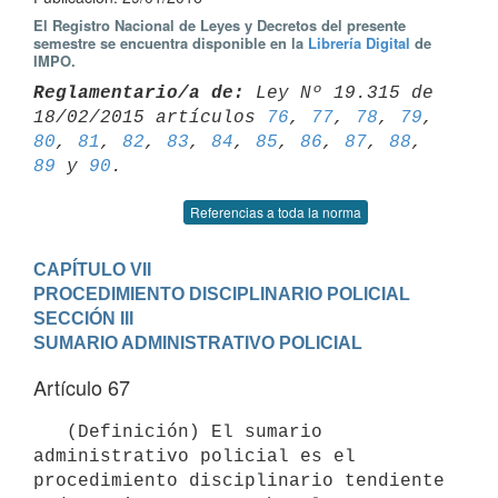
El Registro Nacional de Leyes y Decretos del presente
semestre se encuentra disponible en la
Librería Digital
de
IMPO.
Reglamentario/a de:
 Ley Nº 19.315 de 
18/02/2015 artículos 
76
, 
77
, 
78
, 
79
80
, 
81
, 
82
, 
83
, 
84
, 
85
, 
86
, 
87
, 
88
, 
89
 y 
90
Referencias a toda la norma
CAPÍTULO VII

PROCEDIMIENTO DISCIPLINARIO POLICIAL
SECCIÓN III

SUMARIO ADMINISTRATIVO POLICIAL
Artículo 67
   (Definición) El sumario 
administrativo policial es el 
procedimiento disciplinario tendiente 