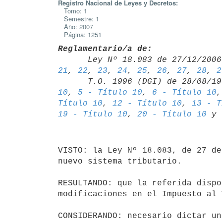
Registro Nacional de Leyes y Decretos:
Tomo: 1
Semestre: 1
Año: 2007
Página: 1251
Reglamentario/a de:

      Ley Nº 18.083 de 27/12/20
21
, 
22
, 
23
, 
24
, 
25
, 
26
, 
27
, 
28
, 
2
      T.O. 1996 (DGI) de 28/08/
10
, 
5 - Título 10
, 
6 - Título 10
,
Título 10
, 
12 - Título 10
, 
13 - T
19 - Título 10
, 
20 - Título 10
 y 
VISTO: la Ley Nº 18.083, de 27 de
nuevo sistema tributario.

RESULTANDO: que la referida dispo
modificaciones en el Impuesto al 
CONSIDERANDO: necesario dictar un