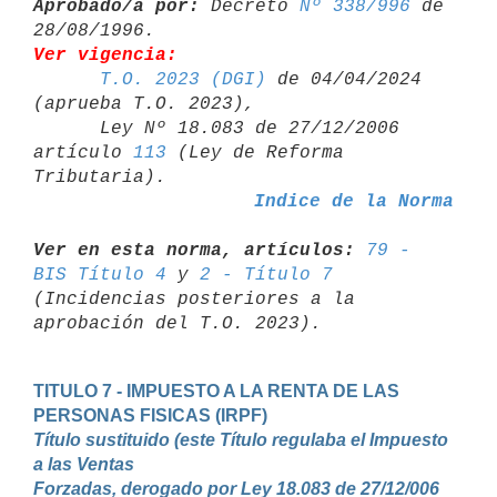
Aprobado/a por:
 Decreto 
Nº 338/996
 de 
Ver vigencia:
T.O. 2023 (DGI)
 de 04/04/2024 
(aprueba T.O. 2023),

      Ley Nº 18.083 de 27/12/2006 
artículo 
113
 (Ley de Reforma 

Indice de la Norma
Ver en esta norma, artículos:
79 - 
BIS Título 4
 y 
2 - Título 7
(Incidencias posteriores a la 
TITULO 7 - IMPUESTO A LA RENTA DE LAS 
Título sustituido (este Título regulaba el Impuesto 
a las Ventas

Forzadas, derogado por Ley 18.083 de 27/12/006 