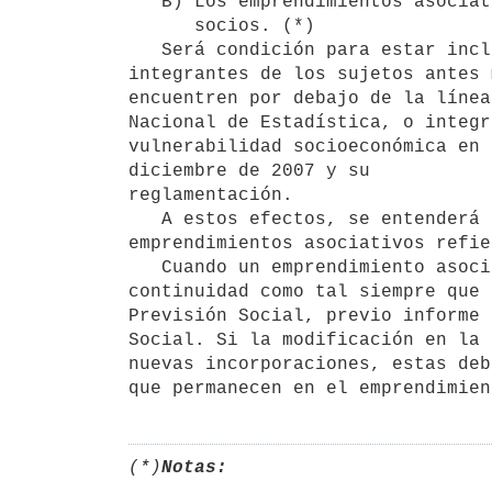
   B) Los emprendimientos asociativos integrados por un máximo de cinco

      socios. (*)

   Será condición para estar incluido en el presente régimen que todos los

integrantes de los sujetos antes 
encuentren por debajo de la línea
Nacional de Estadística, o integr
vulnerabilidad socioeconómica en 
diciembre de 2007 y su

reglamentación.

   A estos efectos, se entenderá que los emprendimientos personales refieren a empresas unipersonales y los 
emprendimientos asociativos refie
   Cuando un emprendimiento asociativo varíe su integración podrá dar

continuidad como tal siempre que 
Previsión Social, previo informe 
Social. Si la modificación en la 
nuevas incorporaciones, estas deb
(*)
Notas: