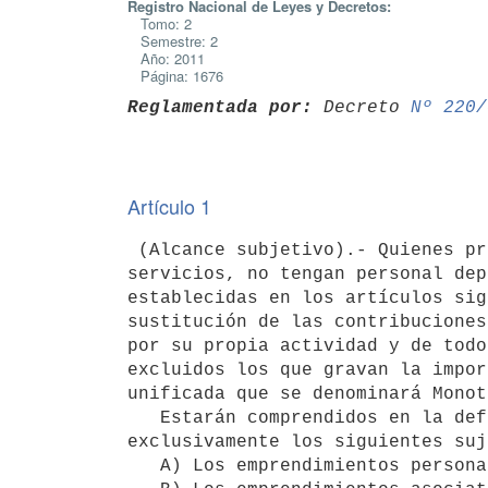
Registro Nacional de Leyes y Decretos:
Tomo: 2
Semestre: 2
Año: 2011
Página: 1676
Reglamentada por:
 Decreto 
Nº 220/
Artículo 1
 (Alcance subjetivo).- Quienes producen y comercializan bienes y prestan

servicios, no tengan personal dep
establecidas en los artículos sig
sustitución de las contribuciones
por su propia actividad y de todo
excluidos los que gravan la impor
unificada que se denominará Monot
   Estarán comprendidos en la definición a que refiere el inciso anterior

exclusivamente los siguientes suj
   A) Los emprendimientos personales.
