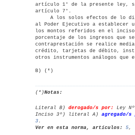
artículo 1° de la presente ley, s
artículo 7°.

     A los solos efectos de lo dispuesto en el presente literal, facúltase

al Poder Ejecutivo a establecer u
los montos referidos en el inciso
porcentaje de los ingresos que se
contraprestación se realice media
crédito, tarjetas de débito, inst
otros instrumentos análogos que e
(*)
Notas:
Literal B) 
derogado/s por:
 Ley Nº
Inciso 3º) literal A) 
agregado/s 
3
Ver en esta norma, artículos:
5
, 