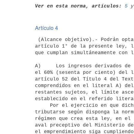
Ver en esta norma, artículos:
5
 y
Artículo 4
 (Alcance objetivo).- Podrán optar por el régimen a que refiere el

artículo 1° de la presente ley, l
que cumplan simultáneamente con l
A)     Los ingresos derivados de 
el 60% (sesenta por ciento) del l
artículo 52 del Título 4 del Text
comprendidos en el literal A) del
restantes sujetos, el límite asce
establecido en el referido literal
     Por el ejercicio en que dichos montos sean superados, deberá

tributarse según disponga la norm
régimen que crea esta ley, en el 
aval preceptivo del Ministerio de
el emprendimiento siga cumpliendo