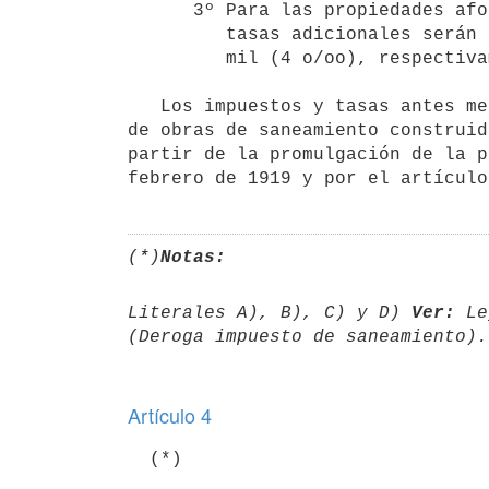
      3º Para las propiedades aforadas en mas de pesos $ 25.000.00, esas 

         tasas adicionales serán de cinco por mil (5 o/oo) y cuatro por 

         mil (4 o/oo), respectivamente.

   Los impuestos y tasas antes mencionados se aplicarán en todos los casos 

de obras de saneamiento construid
partir de la promulgación de la p
febrero de 1919 y por el artículo
(*)
Notas:
Literales A), B), C) y D) 
Ver:
 Le
Artículo 4
  (*)