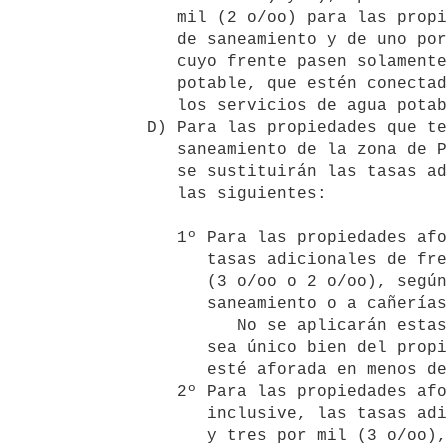
      mil (2 o/oo) para las propiedades con frente a servicios completos 

      de saneamiento y de uno por mil (1 o/oo) para las propiedades por 

      cuyo frente pasen solamente cañerías de abastecimiento de agua 

      potable, que estén conectados a la red cloacal, sin tener acceso a 

      los servicios de agua potable.

   D) Para las propiedades que tengan acceso directo al sistema de 

      saneamiento de la zona de Punta del Este a construirse por esta ley, 

      se sustituirán las tasas adicionales indicadas en el inciso C) por 

      las siguientes:

      1º Para las propiedades aforadas en menos de diez mil pesos, las 

         tasas adicionales de frente serán de tres por mil o dos por mil 

         (3 o/oo o 2 o/oo), según tengan frente a servicios completos de 

         saneamiento o a cañerías de abastecimiento de agua solamente.

            No se aplicarán estas tasas sustitutivas cuando la propiedad 

         sea único bien del propietario, constituya su casa habitación y 

         esté aforada en menos de cinco mil pesos ($ 5.000.00).

      2º Para las propiedades aforadas entre $ 10.000.00 y $ 25.000.00, 

         inclusive, las tasas adicionales serán de cuatro por mil (4 o/oo) 

         y tres por mil (3 o/oo), respectivamente.
