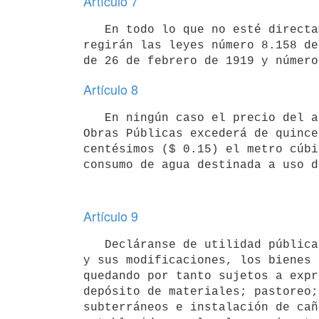
Artículo 7
   En todo lo que no esté directamente previsto por la presente ley,

regirán las leyes número 8.158 de
de 26 de febrero de 1919 y número
Artículo 8
   En ningún caso el precio del agua potable suministrada por la Dirección de Saneamiento del Ministerio de 
Obras Públicas excederá de quince 
centésimos ($ 0.15) el metro cúbi
consumo de agua destinada a uso d
Artículo 9
   Decláranse de utilidad pública e incluidos en el artículo 4º de la ley número 3.958 de 28 de marzo de 1912 
y sus modificaciones, los bienes 
quedando por tanto sujetos a expr
depósito de materiales; pastoreo;
subterráneos e instalación de cañ