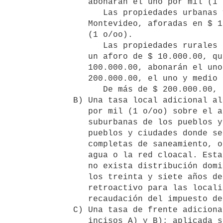
      abonarán el uno por mil (1 o/oo).

         Las propiedades urbanas y suburbanas del Departamento de 

      Montevideo, aforadas en $ 100.000.00 o más, pagarán el uno por mil 

      (1 o/oo).

         Las propiedades rurales se regirán por la siguiente escala: hasta 

      un aforo de $ 10.000.00, quedarán exceptuadas. De $ 10.001.00 a $ 

      100.000.00, abonarán el uno por mil (1 o/oo). De $ 100.001.00 a $ 

      200.000.00, el uno y medio por mil (1 1/2 o/oo).

         De más de $ 200.000.00, el dos por mil (2 o/oo).

   B) Una tasa local adicional al impuesto indicado en el inciso A) de uno 

      por mil (1 o/oo) sobre el aforo de las propiedades urbanas y 

      suburbanas de los pueblos y ciudades urbanas y suburbanas de los 

      pueblos y ciudades donde se hayan construido o se construyan obras 

      completas de saneamiento, o aisladamente obras de abastecimiento de 

      agua o la red cloacal. Esta tasa no se cobrará en los pueblos donde 

      no exista distribución domiciliaria de agua y cesará de cobrarse a 

      los treinta y siete años de iniciada la recaudación, con efecto 

      retroactivo para las localidades donde se haya iniciado la 

      recaudación del impuesto de saneamiento.

   C) Una tasa de frente adicional al impuesto y la tasa indicados en los 

      incisos A) y B); aplicada sobre el mismo aforo que será de dos por 
