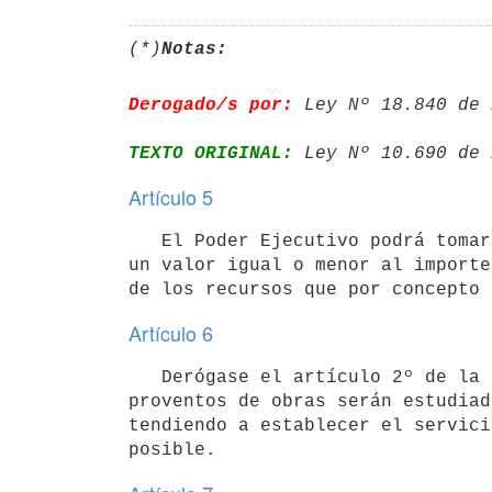
(*)
Notas:
Derogado/s por:
 Ley Nº 18.840 de 
TEXTO ORIGINAL:
 Ley Nº 10.690 de 
Artículo 5
   El Poder Ejecutivo podrá tomar de Rentas Generales, para completar el servicio de la Deuda de Saneamiento, 
un valor igual o menor al importe 
de los recursos que por concepto 
Artículo 6
   Derógase el artículo 2º de la ley número 8.158 de 20 de diciembre de 1927, salvo en cuanto dispone que los 
proventos de obras serán estudiado
tendiendo a establecer el servici
posible.