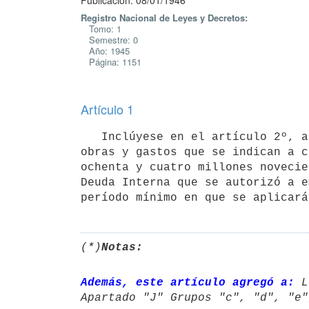
Publicación: 08/01/1946
Registro Nacional de Leyes y Decretos:
Tomo: 1
Semestre: 0
Año: 1945
Página: 1151
Artículo 1
   Inclúyese en el artículo 2º, apartado "J" de la ley número 10.589 de 23 de diciembre de 1944, los grupos de 
obras y gastos que se indican a c
ochenta y cuatro millones novecie
Deuda Interna que se autorizó a e
período mínimo en que se aplicará
(*)
Notas:
Además, este artículo agregó a:
 L