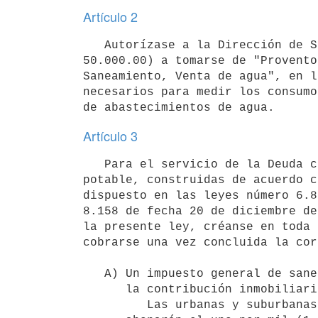
Artículo 2
   Autorízase a la Dirección de Saneamiento para invertir anualmente hasta un máximo de cincuenta mil pesos ($ 
50.000.00) a tomarse de "Provento
Saneamiento, Venta de agua", en l
necesarios para medir los consumo
de abastecimientos de agua.
Artículo 3
   Para el servicio de la Deuda correspondiente a las obras de saneamiento y aprovisionamiento de agua 
potable, construidas de acuerdo c
dispuesto en las leyes número 6.8
8.158 de fecha 20 de diciembre de
la presente ley, créanse en toda 
cobrarse una vez concluida la cor
   A) Un impuesto general de saneamiento que pagarán, sobre el aforo para 

      la contribución inmobiliaria, todas las propiedades de la República.

         Las urbanas y suburbanas de los Departamentos del interior, 
