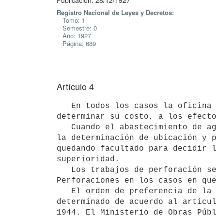
Publicación: 28/12/1927
Registro Nacional de Leyes y Decretos:
Tomo: 1
Semestre: 0
Año: 1927
Página: 689
Artículo 4
   En todos los casos la oficina encargada de estudiar, proyectar y dirigir la ejecución de las obras y 
determinar su costo, a los efecto
   Cuando el abastecimiento de agua se haga por pozos corresponderá al Instituto de Geología y Perforaciones 
la determinación de ubicación y p
quedando facultado para decidir l
superioridad.

   Los trabajos de perforación se ejecutarán igualmente bajo la dirección del Instituto de Geología y 
Perforaciones en los casos en que
   El orden de preferencia de la ejecución de las perforaciones será 

determinado de acuerdo al artícul
1944. El Ministerio de Obras Públ