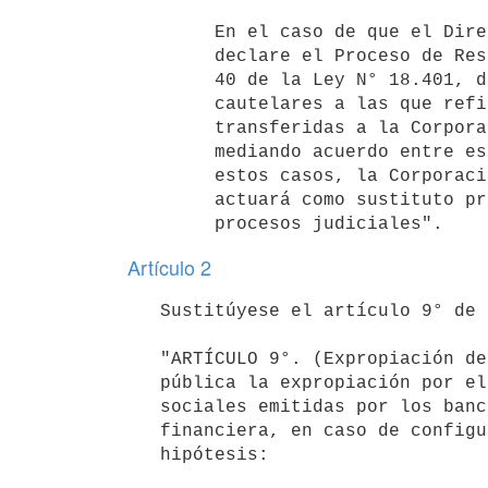
        En el caso de que el Directorio del Banco Central del Uruguay

        declare el Proceso de Resolución Bancaria previsto en el artículo

        40 de la Ley N° 18.401, de 24 de octubre de 2008, las medidas

        cautelares a las que refiere el presente artículo podrán ser

        transferidas a la Corporación de Protección del Ahorro Bancario,

        mediando acuerdo entre esta y el Banco Central del Uruguay. En

        estos casos, la Corporación de Protección del Ahorro Bancario

        actuará como sustituto procesal de aquel en los correspondientes

Artículo 2
   Sustitúyese el artículo 9° de la Ley N° 17.613, de 27 de diciembre de 2002, por el siguiente:

   "ARTÍCULO 9°. (Expropiación de acciones).- Declárase de necesidad

   pública la expropiación por el Estado de las acciones o partes

   sociales emitidas por los bancos y cooperativas de intermediación

   financiera, en caso de configurarse alguna de las siguientes

   hipótesis:
