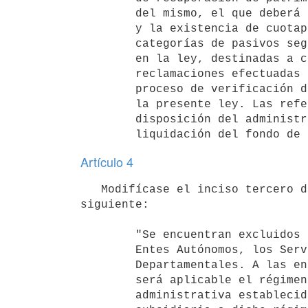
        del mismo, el que deberá prever entre otros, el plazo de vigencia

        y la existencia de cuotapartes adicionales a las distintas

        categorías de pasivos según los grados de privilegio establecidos

        en la ley, destinadas a contingencias futuras derivadas de

        reclamaciones efectuadas en sede administrativa con motivo del

        proceso de verificación de créditos previsto en el artículo 14 de

        la presente ley. Las referidas cuotapartes adicionales quedarán a

        disposición del administrador, aún después de la disolución y

Artículo 4
   Modifícase el inciso tercero del artículo 2° de la Ley N° 18.387, de 23 de octubre de 2008, por el 
siguiente:

        "Se encuentran excluidos del régimen de esta ley, el Estado, los

        Entes Autónomos, los Servicios Descentralizados y los Gobiernos

        Departamentales. A las entidades de intermediación financiera les

        será aplicable el régimen legal específico de liquidación

        administrativa establecido para dichas entidades. De forma
