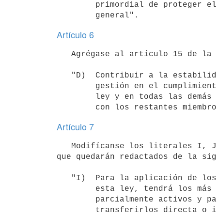
        primordial de proteger el ahorro por razones de interés

Artículo 6
   Agrégase al artículo 15 de la Ley N° 18.401, de 24 de octubre de 2008, el siguiente literal:

   "D)  Contribuir a la estabilidad financiera a través de su propia

        gestión en el cumplimiento de los cometidos establecidos en la

        ley y en todas las demás actividades y ámbitos que se coordinen

Artículo 7
   Modifícanse los literales I, J, M y N del artículo 16 de la Ley N° 18.401, de 24 de octubre de 2008, los 
que quedarán redactados de la sig
   "I)  Para la aplicación de los Procedimientos de Solución previstos en

        esta ley, tendrá los más amplios poderes para: excluir total o

        parcialmente activos y pasivos de la institución financiera,

        transferirlos directa o indirectamente a una o varias
