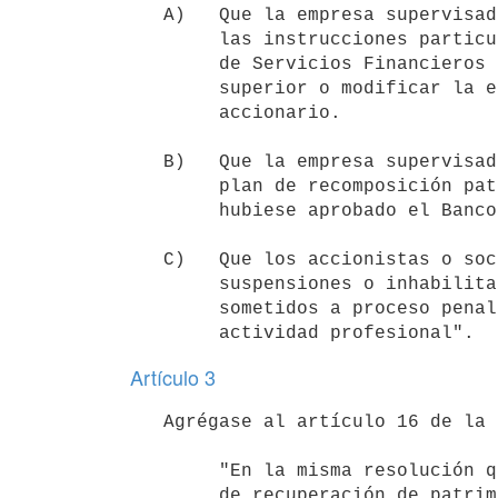
   A)   Que la empresa supervisada incurra en incumplimiento contumaz de

        las instrucciones particulares que le curse la Superintendencia

        de Servicios Financieros para desplazar o sustituir su personal

        superior o modificar la estructura y composición de su paquete

        accionario.

   B)   Que la empresa supervisada incurra en incumplimiento contumaz del

        plan de recomposición patrimonial o adecuación que oportunamente

        hubiese aprobado el Banco Central del Uruguay.

   C)   Que los accionistas o socios hayan sido sancionados con

        suspensiones o inhabilitaciones por órganos reguladores o

        sometidos a proceso penal en virtud de hechos vinculados con su

Artículo 3
   Agrégase al artículo 16 de la Ley N° 17.613, de 27 de diciembre de 2002, el siguiente inciso:

        "En la misma resolución que dispone la constitución de un fondo

        de recuperación de patrimonio bancario, se aprobará el reglamento
