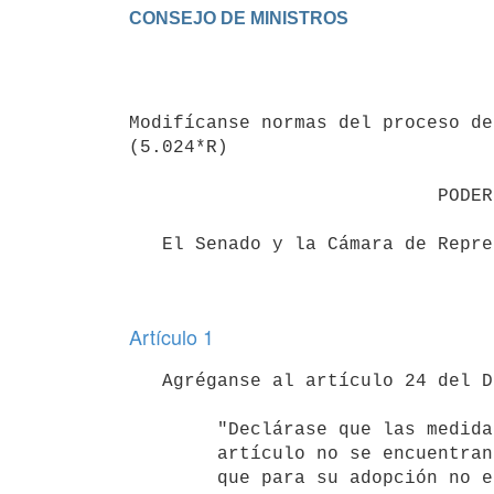
                                 Ley 19.659

Modifícanse normas del proceso de
(5.024*R)

                            PODER LEGISLATIVO

   El Senado y la Cámara de Representantes de la República Oriental del Uruguay, reunidos en Asamblea General,

Artículo 1
   Agréganse al artículo 24 del Decreto Ley N° 15.322, de 17 de setiembre de 1982, los siguientes incisos:

        "Declárase que las medidas cautelares previstas en el presente

        artículo no se encuentran sujetas a plazo alguno de caducidad y

        que para su adopción no es necesario ofrecer contracautela.
