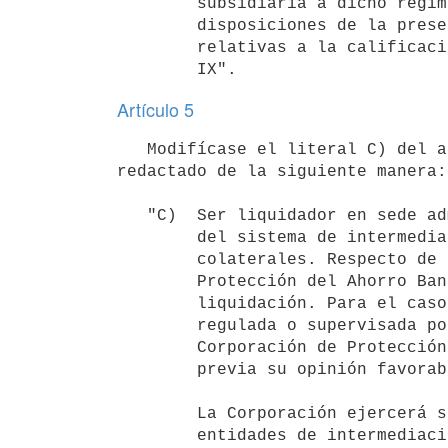
        subsidiaria a dicho régimen se aplicarán, en lo pertinente, las

        disposiciones de la presente ley, con excepción de las normas

        relativas a la calificación del concurso contenidas en el Título

Artículo 5
   Modifícase el literal C) del artículo 15 de la Ley N° 18.401, de 24 de octubre de 2008, el que quedará 
redactado de la siguiente manera:

   "C)  Ser liquidador en sede administrativa de las empresas integrantes

        del sistema de intermediación financiera y de sus respectivas

        colaterales. Respecto de estas últimas, la Corporación de

        Protección del Ahorro Bancario resolverá su disolución y

        liquidación. Para el caso que la empresa colateral se encuentre

        regulada o supervisada por el Banco Central del Uruguay, la

        Corporación de Protección del Ahorro Bancario requerirá en forma

        previa su opinión favorable.

        La Corporación ejercerá sus potestades como liquidador de

        entidades de intermediación financiera con la finalidad
