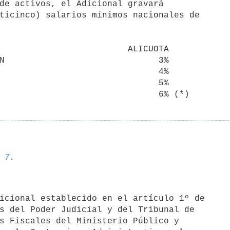
de activos, el Adicional gravará 

ticinco) salarios mínimos nacionales de 

N                              3%

                               4%

                               5%

 
7
s del Poder Judicial y del Tribunal de 

s Fiscales del Ministerio Público y 
