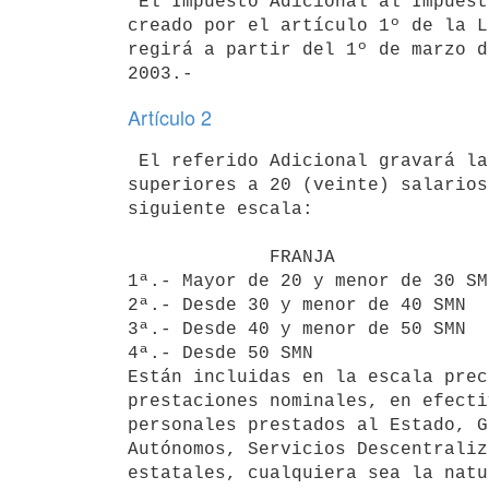
 El Impuesto Adicional al Impuesto a las Retribuciones y Prestaciones 

creado por el artículo 1º de la L
regirá a partir del 1º de marzo d
Artículo 2
 El referido Adicional gravará las retribuciones del sector público 

superiores a 20 (veinte) salarios
siguiente escala:

             FRANJA                                       ALICUOTA

1ª.- Mayor de 20 y menor de 30 SM
2ª.- Desde 30 y menor de 40 SMN  
3ª.- Desde 40 y menor de 50 SMN  
4ª.- Desde 50 SMN                
Están incluidas en la escala prec
prestaciones nominales, en efecti
personales prestados al Estado, G
Autónomos, Servicios Descentraliz
estatales, cualquiera sea la natu