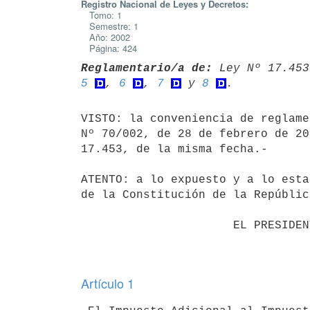
Registro Nacional de Leyes y Decretos:
Tomo: 1
Semestre: 1
Año: 2002
Página: 424
Reglamentario/a de:
 Ley Nº 17.453
5
, 
6
, 
7
 y 
8
VISTO: la conveniencia de reglame
Nº 70/002, de 28 de febrero de 20
17.453, de la misma fecha.-

ATENTO: a lo expuesto y a lo esta
de la Constitución de la República
                      EL PRESIDENTE DE LA REPUBLICA                       

Artículo 1