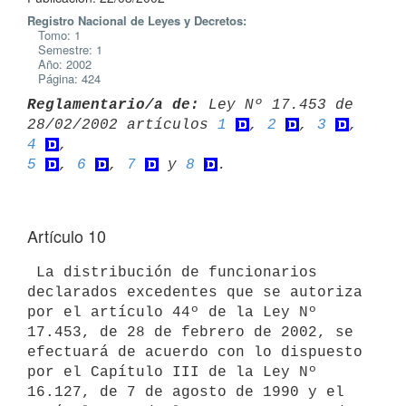
Registro Nacional de Leyes y Decretos:
Tomo: 1
Semestre: 1
Año: 2002
Página: 424
Reglamentario/a de:
 Ley Nº 17.453 de 
28/02/2002 artículos 
1
, 
2
, 
3
, 
4
5
, 
6
, 
7
 y 
8
Artículo 10
 La distribución de funcionarios 
declarados excedentes que se autoriza 

por el artículo 44º de la Ley Nº 
17.453, de 28 de febrero de 2002, se 

efectuará de acuerdo con lo dispuesto 
por el Capítulo III de la Ley Nº 

16.127, de 7 de agosto de 1990 y el 