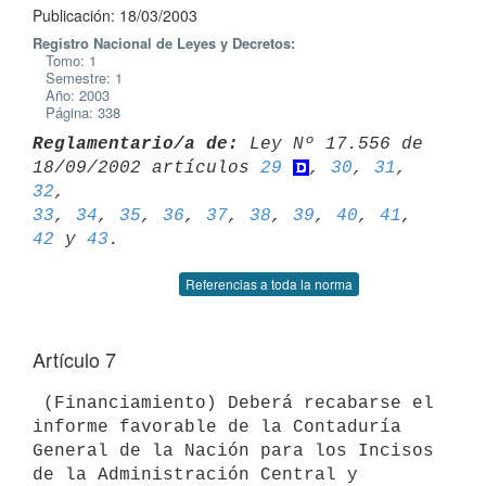
Publicación: 18/03/2003
Registro Nacional de Leyes y Decretos:
Tomo: 1
Semestre: 1
Año: 2003
Página: 338
Reglamentario/a de:
 Ley Nº 17.556 de 
18/09/2002 artículos 
29
, 
30
, 
31
, 
32
33
, 
34
, 
35
, 
36
, 
37
, 
38
, 
39
, 
40
, 
41
, 
42
 y 
43
Referencias a toda la norma
Artículo 7
 (Financiamiento) Deberá recabarse el 
informe favorable de la Contaduría 

General de la Nación para los Incisos 
de la Administración Central y 
