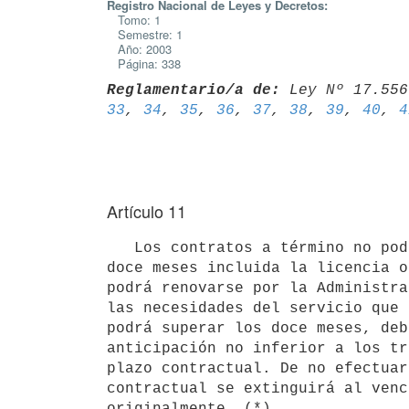
Registro Nacional de Leyes y Decretos:
Tomo: 1
Semestre: 1
Año: 2003
Página: 338
Reglamentario/a de:
 Ley Nº 17.556
33
, 
34
, 
35
, 
36
, 
37
, 
38
, 
39
, 
40
, 
4
Artículo 11
   Los contratos a término no podrán tener un plazo inicial superior a los

doce meses incluida la licencia o
podrá renovarse por la Administra
las necesidades del servicio que 
podrá superar los doce meses, deb
anticipación no inferior a los tr
plazo contractual. De no efectuar
contractual se extinguirá al venc