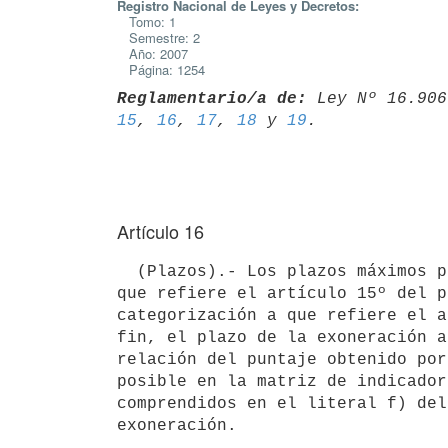
Registro Nacional de Leyes y Decretos:
Tomo: 1
Semestre: 2
Año: 2007
Página: 1254
Reglamentario/a de:
 Ley Nº 16.906
15
, 
16
, 
17
, 
18
 y 
19
Artículo 16
  (Plazos).- Los plazos máximos para la aplicación de las exoneraciones a

que refiere el artículo 15º del p
categorización a que refiere el a
fin, el plazo de la exoneración a
relación del puntaje obtenido por
posible en la matriz de indicador
comprendidos en el literal f) del
exoneración.
