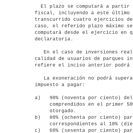
  El plazo se computará a partir del ejercicio en que se obtenga renta

fiscal, incluyendo a este último 
transcurrido cuatro ejercicios de
caso, el referido plazo máximo se
computará desde el ejercicio en q
declaratoria.

   En el caso de inversiones realizadas por las empresas que revistan la

calidad de usuarios de parques in
refiere el inciso anterior podrá 
   La exoneración no podrá superar los siguientes porcentajes del

impuesto a pagar:

a)   90% (noventa por ciento) del
     comprendidos en el primer 50% (cincuenta por ciento) del plazo máximo

     otorgado.

b)   80% (ochenta por ciento) par
     correspondientes al 10% (diez por ciento) del plazo máximo.

c)   60% (sesenta por ciento) par