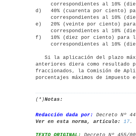
     correspondientes al 10% (diez por ciento) del plazo máximo.

d)   40% (cuarenta por ciento) pa
     correspondientes al 10% (diez por ciento) del plazo máximo.

e)   20% (veinte por ciento) para
     correspondientes al 10% (diez por ciento) del plazo máximo.

f)   10% (diez por ciento) para l
     correspondientes al 10% (diez por ciento) del plazo máximo.

   Si la aplicación del plazo máximo a que refieren los literales

anteriores diera como resultado p
fraccionados, la Comisión de Apli
porcentajes máximos de impuesto e
(*)
Notas:
Redacción dada por:
 Decreto Nº 44
Ver en esta norma, artículo:
17
TEXTO ORIGINAL:
 Decreto Nº 455/00