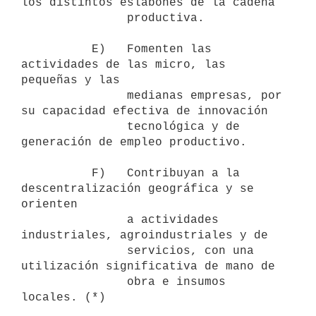
los distintos eslabones de la cadena

               productiva.

          E)   Fomenten las 
actividades de las micro, las 
pequeñas y las

               medianas empresas, por 
su capacidad efectiva de innovación

               tecnológica y de 
generación de empleo productivo.

          F)   Contribuyan a la 
descentralización geográfica y se 
orienten

               a actividades 
industriales, agroindustriales y de

               servicios, con una 
utilización significativa de mano de

               obra e insumos 
locales. (*)
