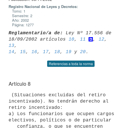
Registro Nacional de Leyes y Decretos:
Tomo: 1
Semestre: 2
Año: 2002
Página: 1277
Reglamentario/a de:
 Ley Nº 17.556 de 
18/09/2002 artículos 
10
, 
11
, 
12
, 
13
14
, 
15
, 
16
, 
17
, 
18
, 
19
 y 
20
Referencias a toda la norma
Artículo 8
 (Situaciones excluidas del retiro 
incentivado). No tendrán derecho al 

retiro incentivado:

a) Los funcionarios que ocupen cargos 
electivos, políticos o de particular

   confianza, o que se encuentren 