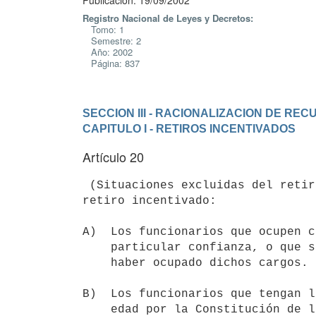
Publicación: 19/09/2002
Registro Nacional de Leyes y Decretos:
Tomo: 1
Semestre: 2
Año: 2002
Página: 837
SECCION III - RACIONALIZACION DE R
CAPITULO I - RETIROS INCENTIVADOS
Artículo 20
 (Situaciones excluidas del retiro incentivado).- No tendrán derecho al 

retiro incentivado:

A)  Los funcionarios que ocupen c
    particular confianza, o que se encuentren percibiendo subsidios por

    haber ocupado dichos cargos.

B)  Los funcionarios que tengan l
    edad por la Constitución de la República.
