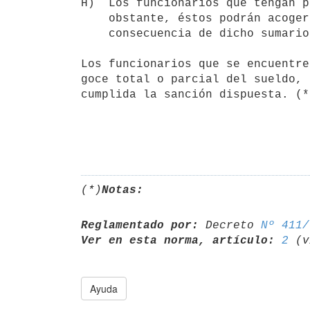
H)  Los funcionarios que tengan p
    obstante, éstos podrán acogerse al retiro incentivado si como

    consecuencia de dicho sumario no recae destitución.

Los funcionarios que se encuentre
goce total o parcial del sueldo, 
cumplida la sanción dispuesta. (*)
(*)
Notas:
Reglamentado por:
 Decreto 
Nº 411/
Ver en esta norma, artículo:
2
Ayuda