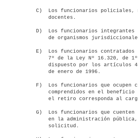
C)  Los funcionarios policiales, 
    docentes.

D)  Los funcionarios integrantes 
    de organismos jurisdiccionales, Actuarios y Alguaciles.

E)  Los funcionarios contratados 
    7º de la Ley Nº 16.320, de 1º de noviembre de 1992, y al amparo de lo

    dispuesto por los artículos 44 y 714 a 718 de la Ley Nº 16.736, de 5

    de enero de 1996.

F)  Los funcionarios que ocupen c
    comprendidos en el beneficio de reserva del cargo o función, salvo que

    el retiro corresponda al cargo o función reservada.

G)  Los funcionarios que cuenten 
    en la administración pública, a la fecha de presentación de la

    solicitud.
