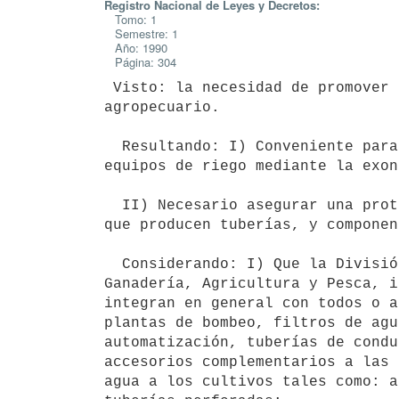
Registro Nacional de Leyes y Decretos:
Tomo: 1
Semestre: 1
Año: 1990
Página: 304
 Visto: la necesidad de promover el uso del riego en el sector

agropecuario.

  Resultando: I) Conveniente para ello, facilitar la importación de

equipos de riego mediante la exon
  II) Necesario asegurar una protección adecuada a las empresas nacionales

que producen tuberías, y componen
  Considerando: I) Que la División Uso y Manejo del Agua del Ministerio de

Ganadería, Agricultura y Pesca, i
integran en general con todos o a
plantas de bombeo, filtros de agu
automatización, tuberías de condu
accesorios complementarios a las 
agua a los cultivos tales como: a