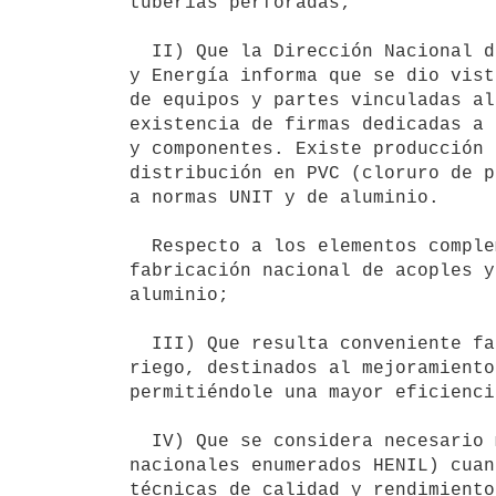
tuberías perforadas;

  II) Que la Dirección Nacional de Industrias del Ministerio de Industria

y Energía informa que se dio vist
de equipos y partes vinculadas al
existencia de firmas dedicadas a 
y componentes. Existe producción 
distribución en PVC (cloruro de p
a normas UNIT y de aluminio.

  Respecto a los elementos complementarios, se concluye que existe

fabricación nacional de acoples y
aluminio;

  III) Que resulta conveniente facilitar la importación de equipos para

riego, destinados al mejoramiento
permitiéndole una mayor eficienci
  IV) Que se considera necesario mantener la protección a los productores

nacionales enumerados HENIL) cuan
técnicas de calidad y rendimiento