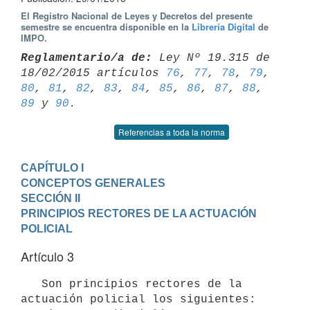
El Registro Nacional de Leyes y Decretos del presente
semestre se encuentra disponible en la
Librería Digital
de
IMPO.
Reglamentario/a de:
 Ley Nº 19.315 de 
18/02/2015 artículos 
76
, 
77
, 
78
, 
79
80
, 
81
, 
82
, 
83
, 
84
, 
85
, 
86
, 
87
, 
88
, 
89
 y 
90
Referencias a toda la norma
CAPÍTULO I

CONCEPTOS GENERALES
SECCIÓN II

PRINCIPIOS RECTORES DE LA ACTUACIÓN 
POLICIAL
Artículo 3
   Son principios rectores de la 
actuación policial los siguientes:
