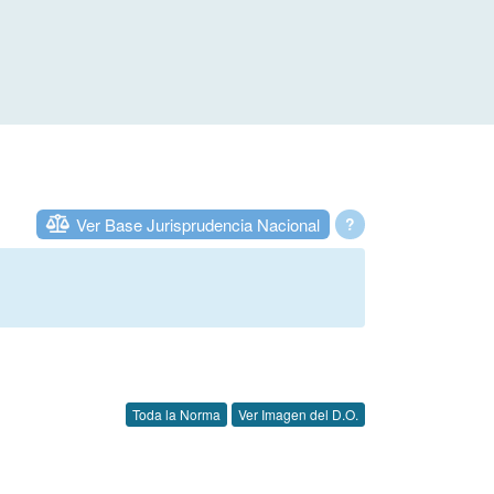
Ver Base Jurisprudencia Nacional
?
Toda la Norma
Ver Imagen del D.O.