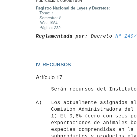
Publicación: 03/08/1984
Registro Nacional de Leyes y Decretos:
Tomo: 1
Semestre: 2
Año: 1984
Página: 232
Reglamentada por:
 Decreto 
Nº 249/
IV. RECURSOS
Artículo 17
     Serán recursos del Instituto Nacional de Carnes:

A)   Los actualmente asignados al
     Comisión Administradora del Abasto a saber:

     1) El 0,6% (cero con seis por ciento) del precio FOB neto de las

     exportaciones de animales bovinos y ovinos en pie, de carne de las

     especies comprendidas en la presente ley, sus menudencias, 

     subproductos y productos elaborados en base a carnes y subproductos 
