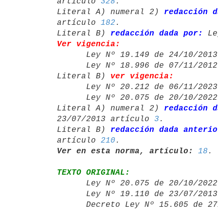
artículo 
328
.

Literal A) numeral 2) 
redacción d
artículo 
182
.

Literal B) 
redacción dada por:
 Le
Ver vigencia:

      Ley Nº 19.149 de 24/10/20
      Ley Nº 18.996 de 07/11/20
Literal B) 
ver vigencia:
      Ley Nº 20.212 de 06/11/20
      Ley Nº 20.075 de 20/10/20
Literal A) numeral 2) 
redacción d
23/07/2013 artículo 
3
.

Literal B) 
redacción dada anterio
artículo 
210
Ver en esta norma, artículo:
18
TEXTO ORIGINAL:

      Ley Nº 20.075 de 20/10/20
      Ley Nº 19.110 de 23/07/20
      Decreto Ley Nº 15.605 de