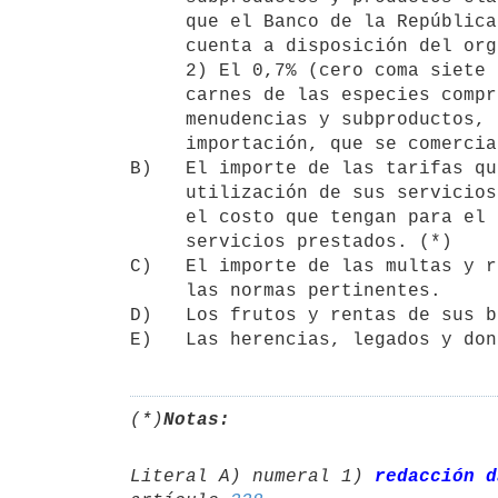
     que el Banco de la República Oriental del Uruguay acreditará en una 

     cuenta a disposición del organismo que se crea. (*)

     2) El 0,7% (cero coma siete por ciento) del precio de venta de 

     carnes de las especies comprendidas en la presente ley, sus 

     menudencias y subproductos, provenientes de plantas de faena o de la 

     importación, que se comercialicen en el mercado interno. (*)

B)   El importe de las tarifas qu
     utilización de sus servicios, las cuales tendrán como límite máximo

     el costo que tengan para el Instituto Nacional de Carnes, los

     servicios prestados. (*)

C)   El importe de las multas y r
     las normas pertinentes.

D)   Los frutos y rentas de sus b
(*)
Notas:
Literal A) numeral 1) 
redacción d