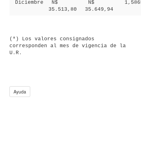
 Diciembre 
 N$ 
 N$ 
 1,58
35.513,80 
35.649,94 
(*) Los valores consignados 
corresponden al mes de vigencia de la 
Ayuda