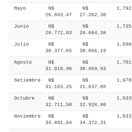
 Mayo 
 N$ 
 N$ 
 1,79
26.843,47 
27.282,30 
 Junio 
 N$ 
 N$ 
 1,72
28.772,03 
28.664,38 
 Julio 
 N$ 
 N$ 
 1,69
30.377,65 
30.056,19 
 Agosto 
 N$ 
 N$ 
 1,70
31.018,90 
30.859,93 
 Setiembre 
 N$ 
 N$ 
 1,67
31.183,25 
31.637,88 
 Octubre 
 N$ 
 N$ 
 1,63
32.711,50 
32.928,80 
 Noviembre 
 N$ 
 N$ 
 1,63
34.891,64 
34.372,31 