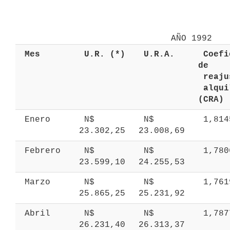
 Mes 
 U.R. (*) 
 U.R.A. 
 Coeficiente 
de 
 alquileres 
(CRA) 
 Enero 
 N$ 
 N$ 
 1,81
23.302,25 
23.008,69 
 Febrero 
 N$ 
 N$ 
 1,78
23.599,10 
24.255,53 
 Marzo 
 N$ 
 N$ 
 1,76
25.865,25 
25.231,92 
 Abril 
 N$ 
 N$ 
 1,78
26.231,40 
26.313,37 