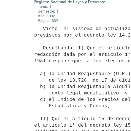
Registro Nacional de Leyes y Decretos:
Tomo: 1
Semestre: 1
Año: 1992
Página: 602
   Visto: el sistema de actualización de los precios de los arrendamientos

previstos por el decreto ley 14.2
   Resultando: I) Que el artículo 14 del citado decreto ley 14.219, según

redacción dada por el artículo 1°
1981 dispone que, a los efectos d
  a) la Unidad Reajustable (U.R.) prevista en el artículo 38, Inciso 2°

     de ley 13.728, de 17 de diciembre de 1968;

  b) la Unidad Reajustable Alquileres (U.R.A.) definida en el propio

     texto legal modificativo  y

  c) el Indice de los Precios del Consumo elaborado por la Dirección de

     Estadística y Censos;

  II) Que el artículo 15 de decreto ley 14.21 9, según redacción dada por

el artículo 1° del decreto ley 15