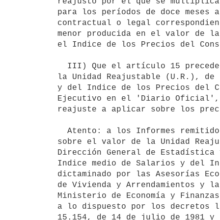
reajusto por el que se multiplica
para los períodos de doce meses a
contractual o legal correspondien
menor producida en el valor de la
el Indice de los Precios del Cons
  III) Que el artículo 15 precedentemente referido dispone que el valor de

la Unidad Reajustable (U.R.), de 
y del Indice de los Precios del C
Ejecutivo en el 'Diario Oficial',
reajuste a aplicar sobre los prec
  Atento: a los Informes remitidos por el Banco Hipotecario del Uruguay

sobre el valor de la Unidad Reaju
Dirección General de Estadística 
Indice medio de Salarios y del In
dictaminado por las Asesorías Eco
de Vivienda y Arrendamientos y la
Ministerio de Economía y Finanzas
a lo dispuesto por los decretos l
15.154, de 14 de julio de 1981 y 