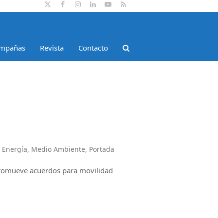
Twitter
Facebook
Instagram
LinkedIn
YouTube
RSS
mpañas
Revista
Contacto
y Energía
,
Medio Ambiente
,
Portada
promueve acuerdos para movilidad