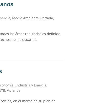
danos
Energía
,
Medio Ambiente
,
Portada
,
todas las áreas reguladas es definido
rechos de los usuarios.
s
Economía
,
Industria y Energía
,
UTE
,
Vivienda
rvicios, en el marco de su plan de