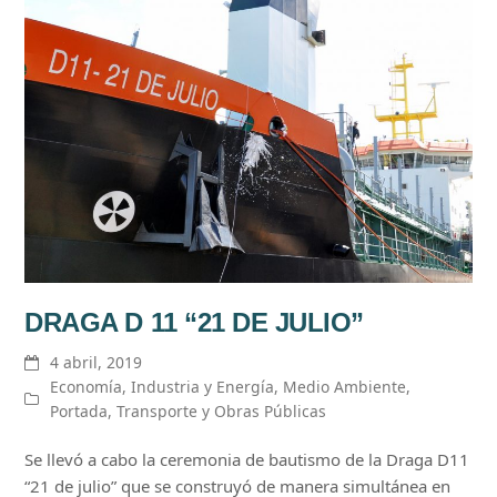
DRAGA D 11 “21 DE JULIO”
4 abril, 2019
Economía
,
Industria y Energía
,
Medio Ambiente
,
Portada
,
Transporte y Obras Públicas
Se llevó a cabo la ceremonia de bautismo de la Draga D11
“21 de julio” que se construyó de manera simultánea en