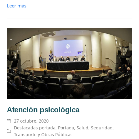
Leer más
Atención psicológica
27 octubre, 2020
Destacadas portada
,
Portada
,
Salud
,
Seguridad
,
Transporte y Obras Públicas