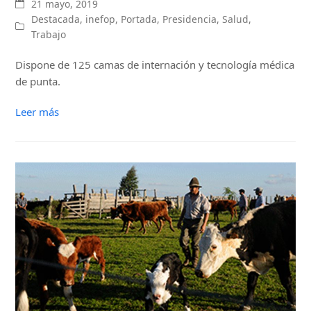
21 mayo, 2019
Destacada
,
inefop
,
Portada
,
Presidencia
,
Salud
,
Trabajo
Dispone de 125 camas de internación y tecnología médica
de punta.
Leer más