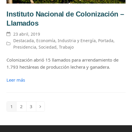
Instituto Nacional de Colonización –
Llamados
23 abril, 2019
Destacada
,
Economía
,
Industria y Energía
,
Portada
,
Presidencia
,
Sociedad
,
Trabajo
Colonización abrió 15 llamados para arrendamiento de
1.793 hectáreas de producción lechera y ganadera.
Leer más
1
2
3
Page
Page
Page
Siguiente