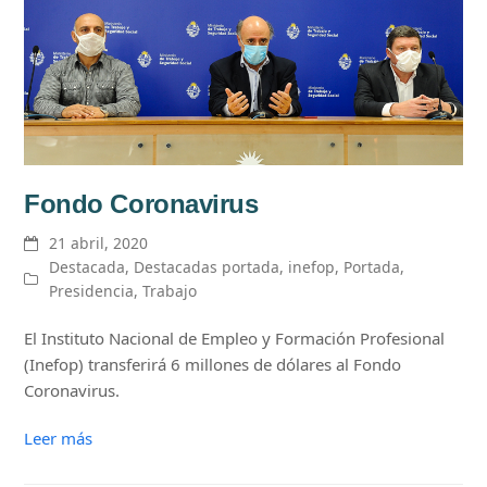
Fondo Coronavirus
21 abril, 2020
Destacada
,
Destacadas portada
,
inefop
,
Portada
,
Presidencia
,
Trabajo
El Instituto Nacional de Empleo y Formación Profesional
(Inefop) transferirá 6 millones de dólares al Fondo
Coronavirus.
Leer más