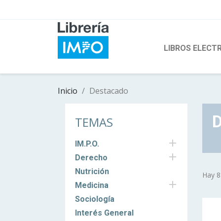
LIBROS ELECT
Inicio
Destacado
TEMAS

IM.P.O.

Derecho
Nutrición
Hay 8

Medicina
Sociología
Interés General