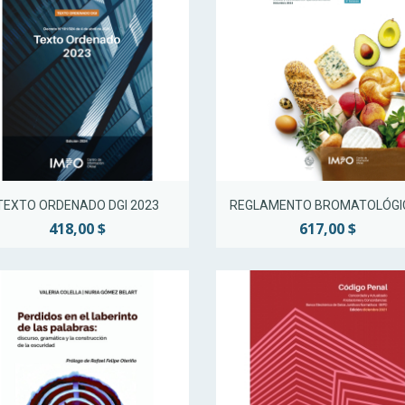
Vista rápida
Vista rápida


TEXTO ORDENADO DGI 2023
REGLAMENTO BROMATOLÓGICO
418,00 $
617,00 $