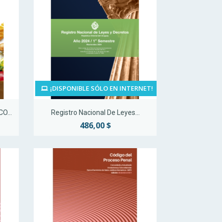
¡DISPONIBLE SÓLO EN INTERNET!
Vista rápida

...
Registro Nacional De Leyes...
486,00 $