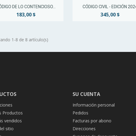
Vista rápida
Vista rápida


ÓDIGO DE LO CONTENCIOSO...
CÓDIGO CIVIL - EDICIÓN 202
183,00 $
345,00 $
ando 1-8 de 8 artículo(s)
UCTOS
SU CUENTA
ciones
Información personal
 Productos
Pedidos
s vendidos
Facturas por abono
l sitio
Direcciones