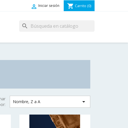
shopping_cart

Iniciar sesión
Carrito
(0)
search
nar

Nombre, Z a A
por: