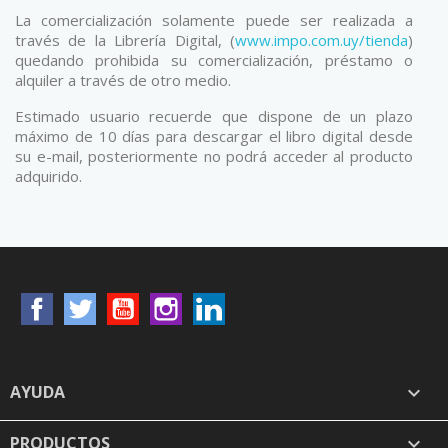
La comercialización solamente puede ser realizada a
través de la Librería Digital, (
www.impo.com.uy/tienda
)
quedando prohibida su comercialización, préstamo o
alquiler a través de otro medio.
Estimado usuario recuerde que dispone de un plazo
máximo de 10 días para descargar el libro digital desde
su e-mail, posteriormente no podrá acceder al producto
adquirido.
Facebook
Twitter
YouTube
Instagram
LinkedIn
AYUDA

PRODUCTOS
