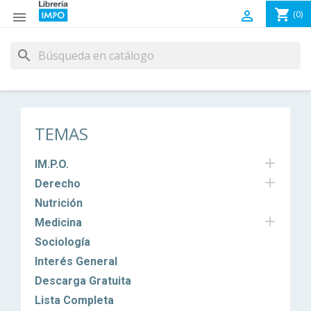
shopping_cart

(0)

search
TEMAS

IM.P.O.

Derecho
Nutrición

Medicina
Sociología
Interés General
Descarga Gratuita
Lista Completa