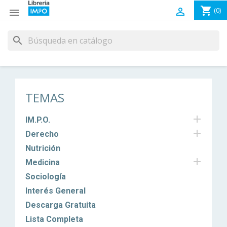
shopping_cart

(0)

search
TEMAS

IM.P.O.

Derecho
Nutrición

Medicina
Sociología
Interés General
Descarga Gratuita
Lista Completa