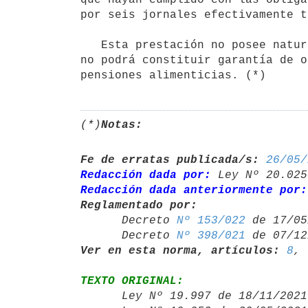
por seis jornales efectivamente t
   Esta prestación no posee naturaleza salarial ni retributiva, es personal, intransferible e inembargable, y 
no podrá constituir garantía de o
pensiones alimenticias. (*)
(*)
Notas:
Fe de erratas publicada/s:
26/05/
Redacción dada por:
 Ley Nº 20.025
Redacción dada anteriormente por:
Reglamentado por:

      Decreto 
Nº 153/022
 de 17/05
      Decreto 
Nº 398/021
Ver en esta norma, artículos:
8
, 
TEXTO ORIGINAL:

      Ley Nº 19.997 de 18/11/20