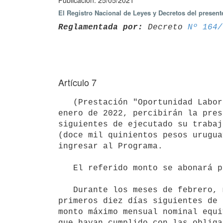
Publicación: 25/05/2021
El Registro Nacional de Leyes y Decretos del presen
Reglamentada por:
 Decreto 
Nº 164/
Artículo 7
   (Prestación "Oportunidad Laboral").- Los beneficiarios del Programa, durante los meses de junio de 2021 a 
enero de 2022, percibirán la pres
siguientes de ejecutado su trabaj
(doce mil quinientos pesos urugua
ingresar al Programa.

   El referido monto se abonará por doce jornales efectivamente trabajados en la quincena.

   Durante los meses de febrero, marzo, abril y mayo de 2022 los beneficiarios del Programa, dentro de los 
primeros diez días siguientes de 
monto máximo mensual nominal equi
que hayan cumplido con las obliga