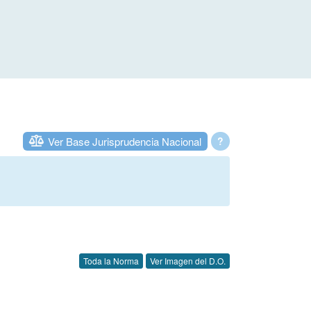
Ver Base Jurisprudencia Nacional
?
Toda la Norma
Ver Imagen del D.O.