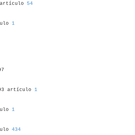
artículo 
54
culo 
1
7

93 artículo 
1
culo 
1
culo 
434