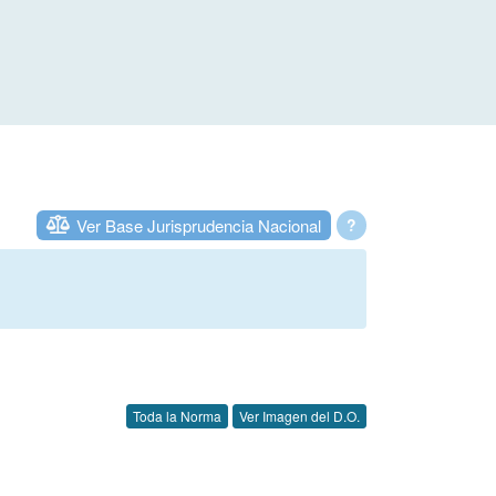
Ver Base Jurisprudencia Nacional
?
Toda la Norma
Ver Imagen del D.O.