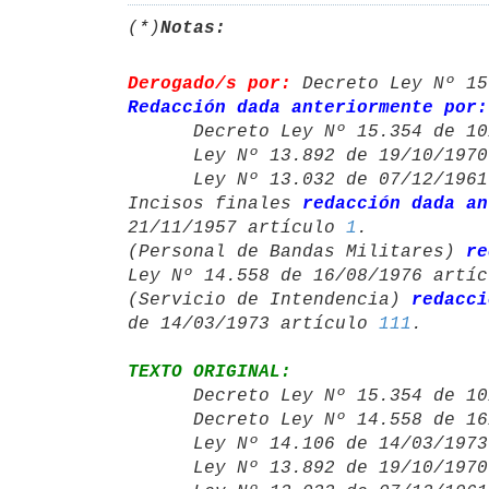
(*)
Notas:
Derogado/s por:
 Decreto Ley Nº 15
Redacción dada anteriormente por:

      Decreto Ley Nº 15.354 de
      Ley Nº 13.892 de 19/10/19
      Ley Nº 13.032 de 07/12/19
Incisos finales 
redacción dada an
21/11/1957 artículo 
1
.

(Personal de Bandas Militares) 
re
Ley Nº 14.558 de 16/08/1976 artíc
(Servicio de Intendencia) 
redacci
de 14/03/1973 artículo 
111
TEXTO ORIGINAL:

      Decreto Ley Nº 15.354 de
      Decreto Ley Nº 14.558 de
      Ley Nº 14.106 de 14/03/19
      Ley Nº 13.892 de 19/10/19