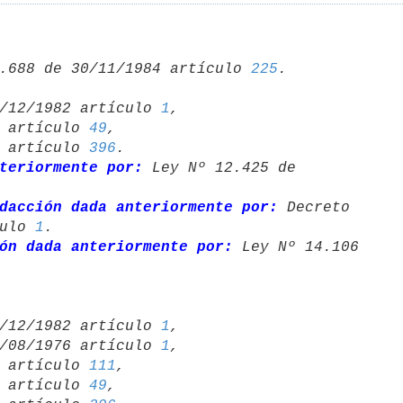
.688 de 30/11/1984 artículo 
225
 10/12/1982 artículo 
1
,

70 artículo 
49
,

61 artículo 
396
.

teriormente por:
 Ley Nº 12.425 de 

dacción dada anteriormente por:
 Decreto 

ulo 
1
.

ón dada anteriormente por:
 Ley Nº 14.106 

 10/12/1982 artículo 
1
,

 16/08/1976 artículo 
1
,

73 artículo 
111
,

70 artículo 
49
,
