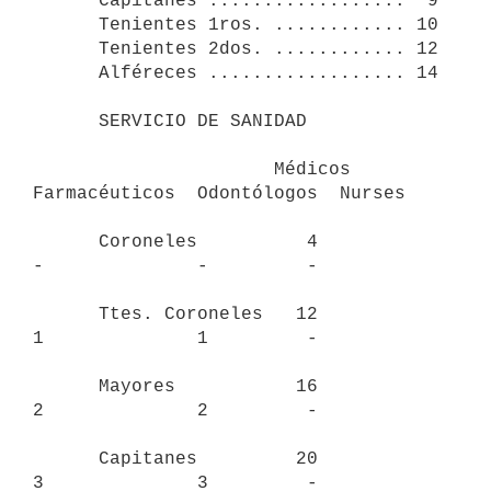
      Capitanes ..................  9

      Tenientes 1ros. ............ 10

      Tenientes 2dos. ............ 12

      Alféreces .................. 14

      SERVICIO DE SANIDAD

                      Médicos  
Farmacéuticos  Odontólogos  Nurses

      Coroneles          4           
-              -         -

      Ttes. Coroneles   12           
1              1         -

      Mayores           16           
2              2         -

      Capitanes         20           
3              3         -
