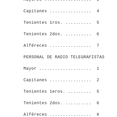
      Capitanes ................  4

      Tenientes 1ros. ..........  5

      Tenientes 2dos. ..........  6

      Alféreces ................  7

      PERSONAL DE RADIO TELEGRAFISTAS

      Mayor ....................  1

      Capitanes ................  2

      Tenientes 1eros. .........  5

      Tenientes 2dos. ..........  6

      Alféreces ................  8
