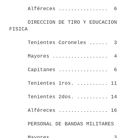
      Alféreces ................  6

      DIRECCION DE TIRO Y EDUCACION 
FISICA

      Tenientes Coroneles ......  3

      Mayores ..................  4

      Capitanes ................  6

      Tenientes 1ros. .......... 11

      Tenientes 2dos. .......... 14

      Alféreces ................ 16

      PERSONAL DE BANDAS MILITARES

      Mayores ..................  3
