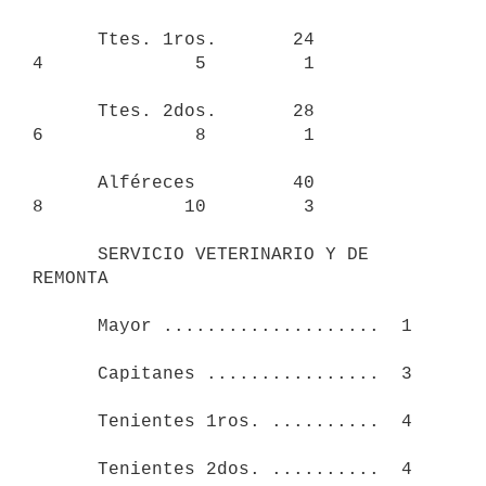
      Ttes. 1ros.       24           
4              5         1

      Ttes. 2dos.       28           
6              8         1

      Alféreces         40           
8             10         3

      SERVICIO VETERINARIO Y DE 
REMONTA

      Mayor ....................  1

      Capitanes ................  3

      Tenientes 1ros. ..........  4

      Tenientes 2dos. ..........  4
