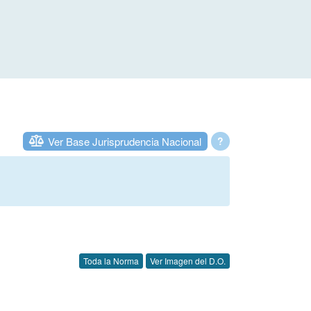
Ver Base Jurisprudencia Nacional
?
Toda la Norma
Ver Imagen del D.O.