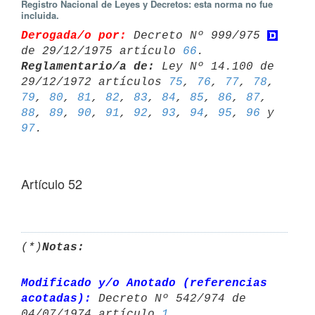
Registro Nacional de Leyes y Decretos: esta norma no fue
incluida.
Derogada/o por:
 Decreto Nº 999/975 
de 29/12/1975 artículo 
66
Reglamentario/a de:
 Ley Nº 14.100 de 
29/12/1972 artículos 
75
, 
76
, 
77
, 
78
79
, 
80
, 
81
, 
82
, 
83
, 
84
, 
85
, 
86
, 
87
, 
88
, 
89
, 
90
, 
91
, 
92
, 
93
, 
94
, 
95
, 
96
 y 
97
Artículo 52
(*)
Notas:
Modificado y/o Anotado (referencias 
acotadas):
 Decreto Nº 542/974 de 

04/07/1974 artículo 
1