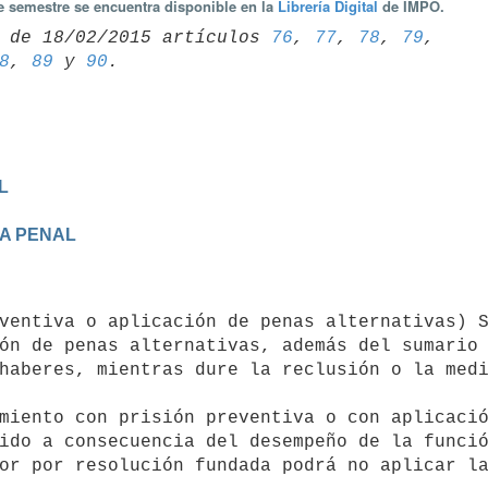
te semestre se encuentra disponible en la
Librería Digital
de IMPO.
 de 18/02/2015 artículos 
76
, 
77
, 
78
, 
79
8
, 
89
 y 
90
L
IA PENAL
ón de penas alternativas, además del sumario 
haberes, mientras dure la reclusión o la medi
ido a consecuencia del desempeño de la funció
or por resolución fundada podrá no aplicar la