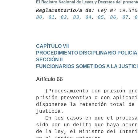
El Registro Nacional de Leyes y Decretos del presen
Reglamentario/a de:
 Ley Nº 19.315
80
, 
81
, 
82
, 
83
, 
84
, 
85
, 
86
, 
87
, 
8
CAPÍTULO VII

PROCEDIMIENTO DISCIPLINARIO POLICIA
SECCIÓN II

FUNCIONARIOS SOMETIDOS A LA JUSTIC
Artículo 66
   (Procesamiento con prisión preventiva o aplicación de penas alternativas) Si el procesamiento fuera con 
prisión preventiva o con aplicaci
disponerse la retención total de 
justicia.

   En los casos en que el procesamiento con prisión preventiva o con aplicación de penas alternativas haya 
sido por un delito que haya ocurr
de la ley, el Ministro del Interi