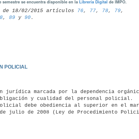
te semestre se encuentra disponible en la
Librería Digital
de IMPO.
 de 18/02/2015 artículos 
76
, 
77
, 
78
, 
79
8
, 
89
 y 
90
N POLICIAL
bligación y cualidad del personal policial.
