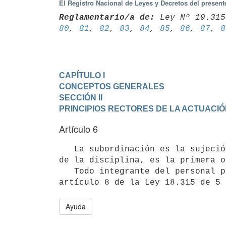
El Registro Nacional de Leyes y Decretos del presen
Reglamentario/a de:
 Ley Nº 19.315
80
, 
81
, 
82
, 
83
, 
84
, 
85
, 
86
, 
87
, 
8
CAPÍTULO I

CONCEPTOS GENERALES
SECCIÓN II

PRINCIPIOS RECTORES DE LA ACTUACIÓ
Artículo 6
   La subordinación es la sujeción jurídica marcada por la dependencia orgánica funcional. Por ser la esencia 
de la disciplina, es la primera o
   Todo integrante del personal policial debe obediencia al superior en el marco de lo dispuesto por el 
Ayuda