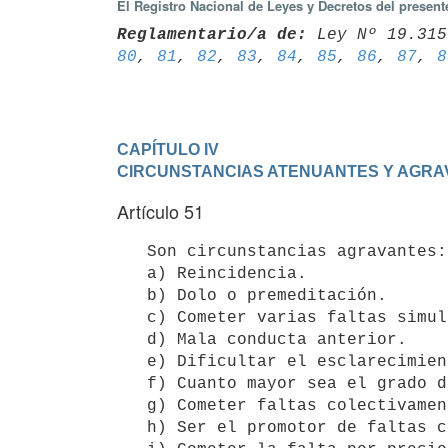
El Registro Nacional de Leyes y Decretos del presen
Reglamentario/a de:
 Ley Nº 19.315
80
, 
81
, 
82
, 
83
, 
84
, 
85
, 
86
, 
87
, 
8
CAPÍTULO IV

CIRCUNSTANCIAS ATENUANTES Y AGRA
Artículo 51
   Son circunstancias agravantes:

   a) Reincidencia.

   b) Dolo o premeditación.

   c) Cometer varias faltas simultáneamente de la misma o diferente categoría.

   d) Mala conducta anterior.

   e) Dificultar el esclarecimiento de los hechos que se investigan.

   f) Cuanto mayor sea el grado del infractor.

   g) Cometer faltas colectivamente, entendiéndose por tal la participación de dos o más policías.

   h) Ser el promotor de faltas colectivas.
