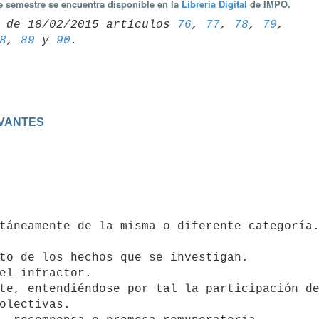
te semestre se encuentra disponible en la
Librería Digital
de IMPO.
 de 18/02/2015 artículos 
76
, 
77
, 
78
, 
79
8
, 
89
 y 
90
VANTES