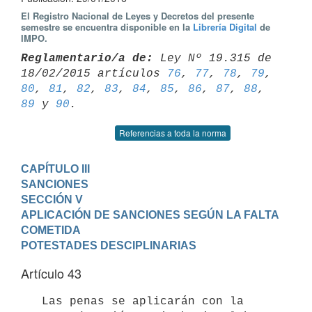
El Registro Nacional de Leyes y Decretos del presente
semestre se encuentra disponible en la
Librería Digital
de
IMPO.
Reglamentario/a de:
 Ley Nº 19.315 de 
18/02/2015 artículos 
76
, 
77
, 
78
, 
79
80
, 
81
, 
82
, 
83
, 
84
, 
85
, 
86
, 
87
, 
88
, 
89
 y 
90
Referencias a toda la norma
CAPÍTULO III

SANCIONES
SECCIÓN V

APLICACIÓN DE SANCIONES SEGÚN LA FALTA 
COMETIDA 

POTESTADES DESCIPLINARIAS
Artículo 43
   Las penas se aplicarán con la 