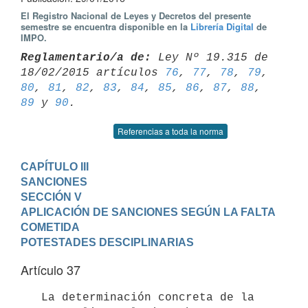
El Registro Nacional de Leyes y Decretos del presente
semestre se encuentra disponible en la
Librería Digital
de
IMPO.
Reglamentario/a de:
 Ley Nº 19.315 de 
18/02/2015 artículos 
76
, 
77
, 
78
, 
79
80
, 
81
, 
82
, 
83
, 
84
, 
85
, 
86
, 
87
, 
88
, 
89
 y 
90
Referencias a toda la norma
CAPÍTULO III

SANCIONES
SECCIÓN V

APLICACIÓN DE SANCIONES SEGÚN LA FALTA 
COMETIDA 

POTESTADES DESCIPLINARIAS
Artículo 37
   La determinación concreta de la 